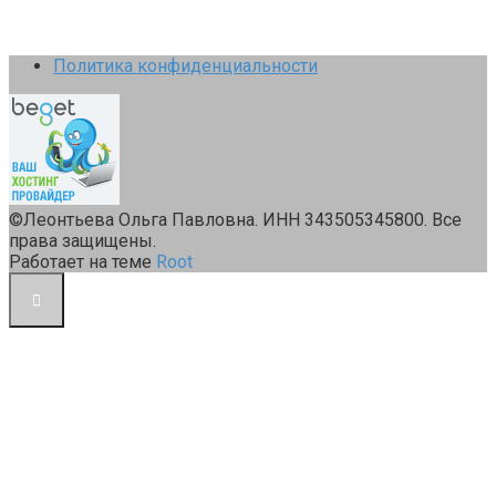
Политика конфиденциальности
©Леонтьева Ольга Павловна. ИНН 343505345800. Все
права защищены.
Работает на теме
Root